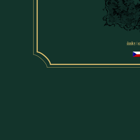
česky
|
e