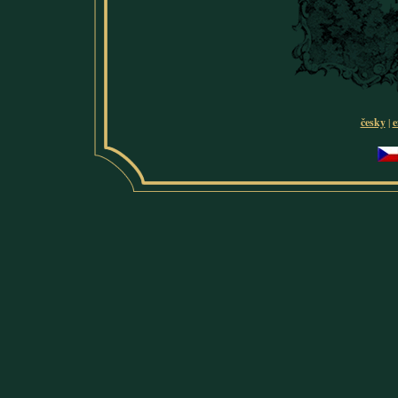
česky
|
e