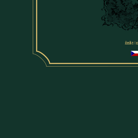
česky
|
e