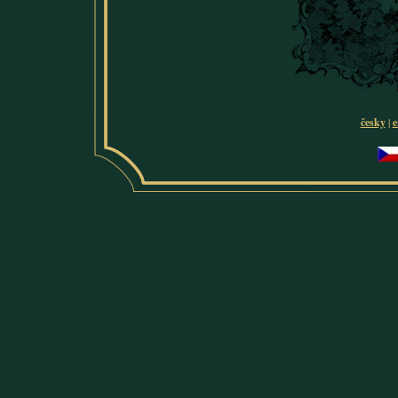
česky
|
e