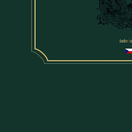
česky
|
e