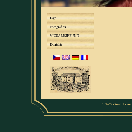
Jagd
Fotografien
VIZUALISIERUNG
Kontakte
2026© Zámek Litenč