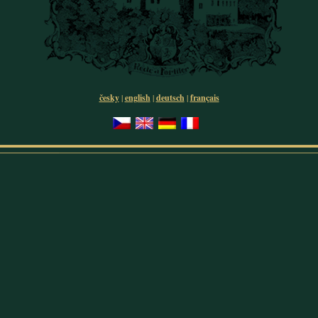
česky
|
english
|
deutsch
|
français