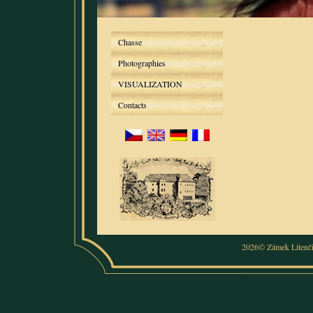
Chasse
Photographies
VISUALIZATION
Contacts
2026© Zámek Litenč